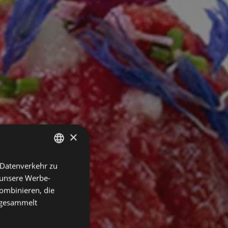
×
 Datenverkehr zu
ITALIAN
 unsere Werbe-
GERMAN
ombinieren, die
e gesammelt