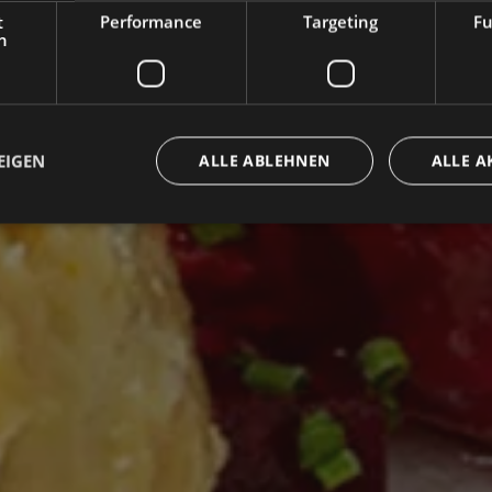
t
Performance
Targeting
Fu
h
EIGEN
ALLE ABLEHNEN
ALLE A